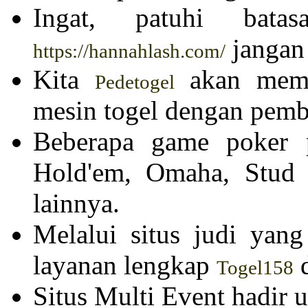
Ingat, patuhi batas
jangan 
https://hannahlash.com/
Kita
akan membe
Pedetogel
mesin togel dengan pemba
Beberapa game poker p
Hold'em, Omaha, Stud
lainnya.
Melalui situs judi yan
layanan lengkap
d
Togel158
Situs Multi Event hadir