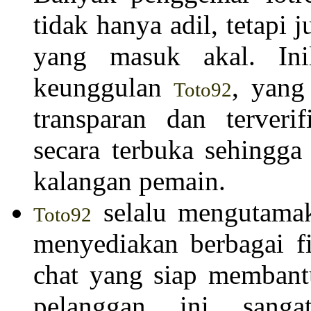
tidak hanya adil, tetap
yang masuk akal. Ini
keunggulan
, yang
Toto92
transparan dan terveri
secara terbuka sehingg
kalangan pemain.
selalu mengutama
Toto92
menyediakan berbagai fi
chat yang siap membant
pelanggan ini sang