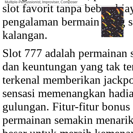
Multiple-Percussionist, Improviser, Composer
slot favorit tanpa beban bia
pengalaman bermain yang s
kalangan.
Slot 777 adalah permainan
dan keuntungan yang tak te
terkenal memberikan jackpo
sensasi memenangkan hadiah
gulungan. Fitur-fitur bonu
permainan semakin menarik