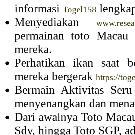
informasi
lengkap
Togel158
Menyediakan
www.resea-
permainan toto Macau u
mereka.
Perhatikan ikan saat 
mereka bergerak
https://to
Bermain Aktivitas Ser
menyenangkan dan menar
Dari awalnya Toto Maca
Sdy, hingga Toto SGP, ad