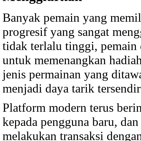
Banyak pemain yang memi
progresif yang sangat men
tidak terlalu tinggi, pemai
untuk memenangkan hadiah
jenis permainan yang ditawa
menjadi daya tarik tersendir
Platform modern terus ber
kepada pengguna baru, dan
melakukan transaksi denga