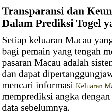
Transparansi dan Keu
Dalam Prediksi Togel y
Setiap keluaran Macau yang 
bagi pemain yang tengah me
pasaran Macau adalah siste
dan dapat dipertanggungjaw
mencari informasi
Keluaran M
memprediksi angka dengan 
data sebelumnya.