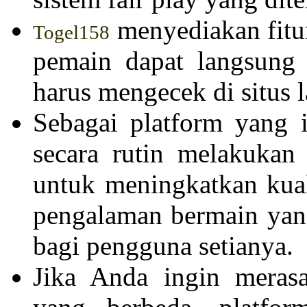
menyediakan fitur
Togel158
pemain dapat langsung 
harus mengecek di situs l
Sebagai platform yang 
secara rutin melakukan
untuk meningkatkan kual
pengalaman bermain yan
bagi pengguna setianya.
Jika Anda ingin meras