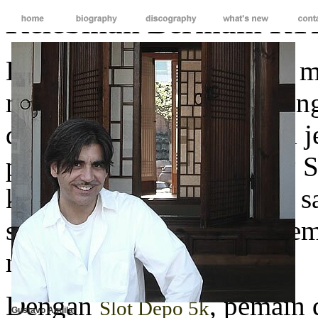
Kelebihan Bermain RTP
Bermain RTP Slot Online m
mulai dari kenyamanan hing
dapat mengakses berbagai j
pergi ke kasino fisik. RTP 
karena bisa diakses kapan s
sistem yang transparan, pe
menang itu nyata.
Dengan
, pemain 
Slot Depo 5k
Gustavo Aguilar