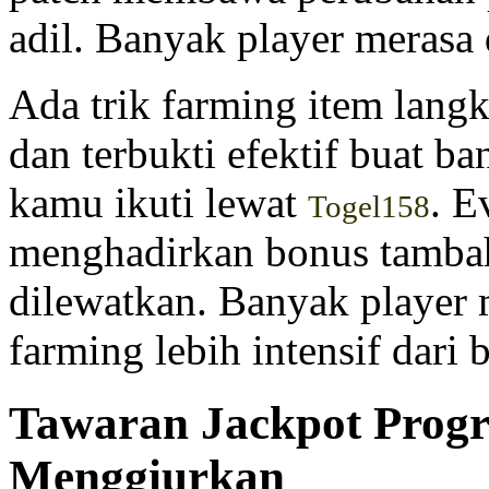
adil. Banyak player merasa
Ada trik farming item langk
dan terbukti efektif buat b
kamu ikuti lewat
. E
Togel158
menghadirkan bonus tamba
dilewatkan. Banyak player
farming lebih intensif dari 
Tawaran Jackpot Progre
Menggiurkan