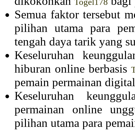
dikokohkan
bagi 
Togel178
Semua faktor tersebut m
pilihan utama para pe
tengah daya tarik yang su
Keseluruhan keunggula
hiburan online berbasis
pemain permainan digital
Keseluruhan keunggul
permainan online ung
pilihan utama para pemai